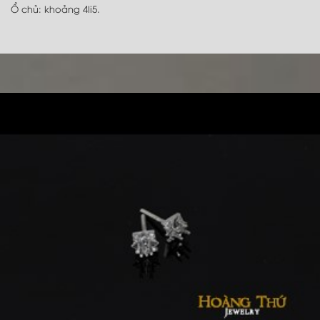
Ổ chủ: khoảng 4li5.