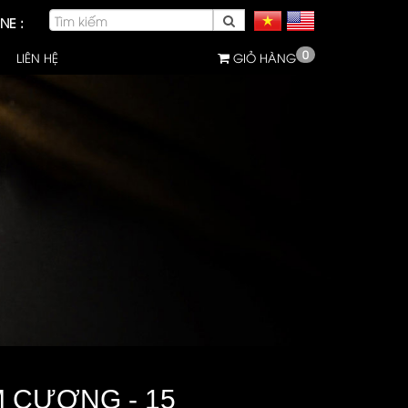
NE :
0
LIÊN HỆ
GIỎ HÀNG
M CƯƠNG - 15