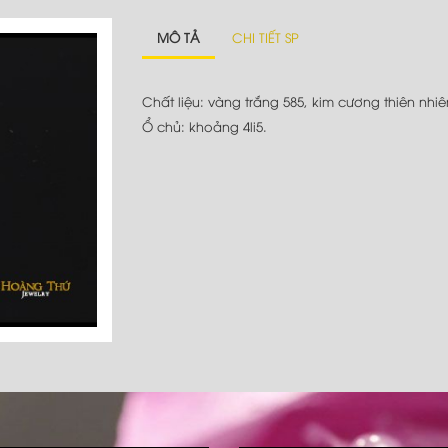
MÔ TẢ
CHI TIẾT SP
Chất liệu: vàng trắng 585, kim cương thiên nhiê
Ổ chủ: khoảng 4li5.