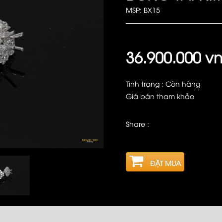
MSP: BX15
36.900.000 v
Tình trạng : Còn hàng
Giá bán tham khảo
Share :
ĐẶT MUA