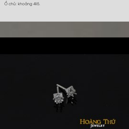
Ổ chủ: khoảng 4li5.