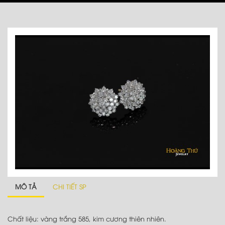
MÔ TẢ
CHI TIẾT SP
Chất liệu: vàng trắng 585, kim cương thiên nhiên.