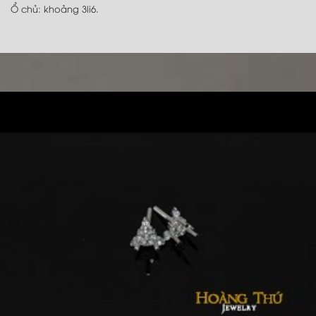
Ổ chủ: khoảng 3li6.