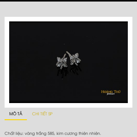
MÔ TẢ
CHI TIẾT SP
Chất liệu: vàng trắng 585, kim cương thiên nhiên.