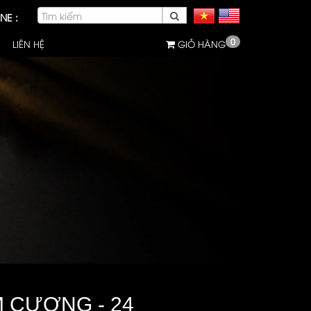
NE :
0
LIÊN HỆ
GIỎ HÀNG
M CƯƠNG - 24