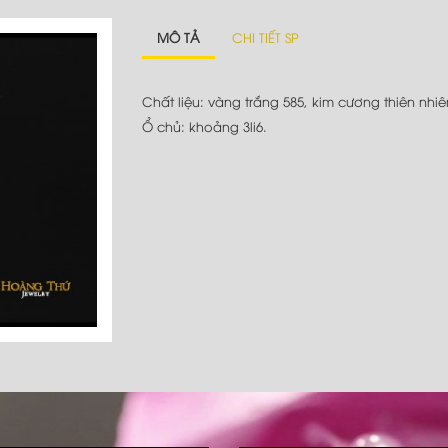
MÔ TẢ
CHI TIẾT SP
Chất liệu: vàng trắng 585, kim cương thiên nhiê
Ổ chủ: khoảng 3li6.