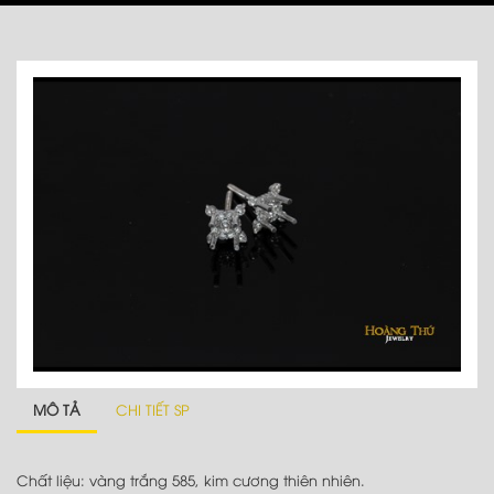
MÔ TẢ
CHI TIẾT SP
Chất liệu: vàng trắng 585, kim cương thiên nhiên.