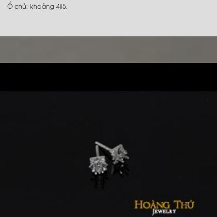
Ổ chủ: khoảng 4li5.