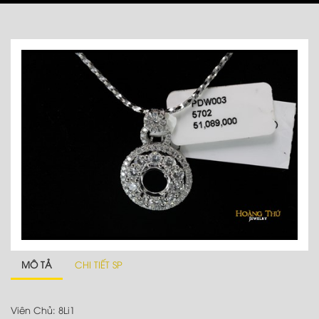
MÔ TẢ
CHI TIẾT SP
Viên Chủ: 8Li1