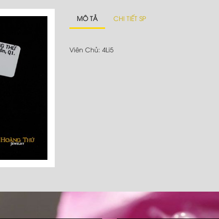
MÔ TẢ
CHI TIẾT SP
Viên Chủ: 4Li5