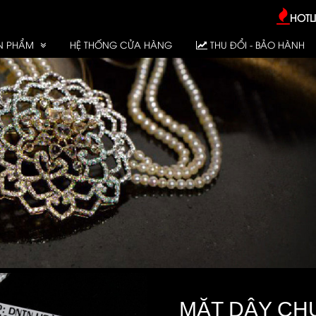
HOTLI
N PHẨM
HỆ THỐNG CỬA HÀNG
THU ĐỔI - BẢO HÀNH
MẶT DÂY CH