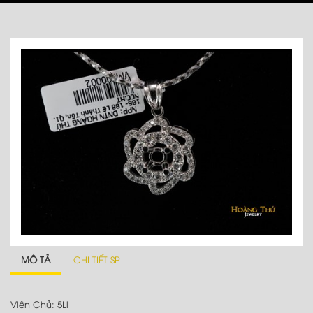
MÔ TẢ
CHI TIẾT SP
Viên Chủ: 5Li