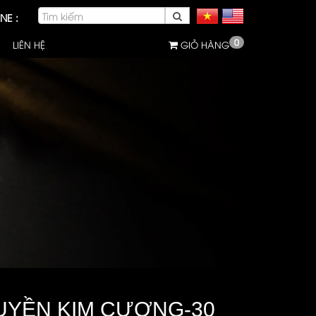
NE :
0
LIÊN HỆ
GIỎ HÀNG
UYỀN KIM CƯƠNG-30