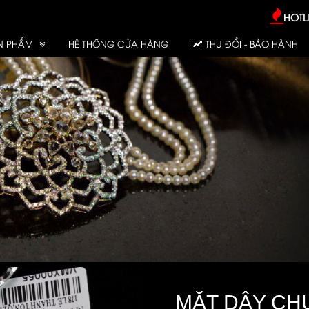
HOTLI
N PHẨM
HỆ THỐNG CỬA HÀNG
THU ĐỔI - BẢO HÀNH
MẶT DÂY CH