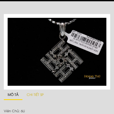
MÔ TẢ
CHI TIẾT SP
Viên Chủ: 6Li