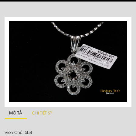
MÔ TẢ
CHI TIẾT SP
Viên Chủ: 5Li4