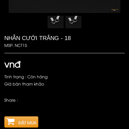
NHẪN CƯỚI TRẮNG - 18
MSP: NCT15
vnđ
Tình trạng : Còn hàng
Giá bán tham khảo
Share :
ĐẶT MUA