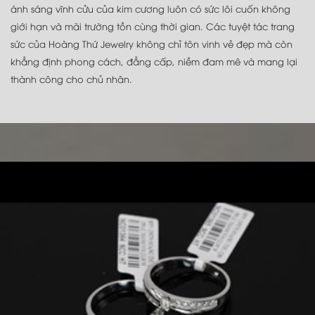
ánh sáng vĩnh cửu của kim cương luôn có sức lôi cuốn không
giới hạn và mãi trường tồn cùng thời gian. Các tuyệt tác trang
sức của Hoàng Thứ Jewelry không chỉ tôn vinh vẻ đẹp mà còn
khẳng định phong cách, đẳng cấp, niềm đam mê và mang lại
thành công cho chủ nhân.