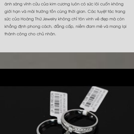
ánh sáng vĩnh cửu của kim cương luôn có sức lôi cuốn không
giới hạn và mãi trường tồn cùng thời gian. Các tuyệt tác trang
sức của Hoàng Thứ Jewelry không chỉ tôn vinh vẻ đẹp mà còn
khẳng định phong cách, đẳng cấp, niềm đam mê và mang lại
thành công cho chủ nhân.