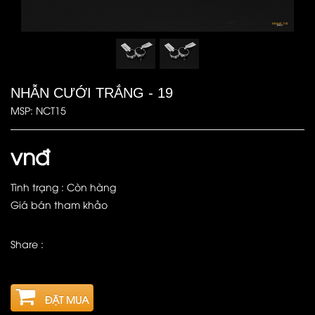
NHẪN CƯỚI TRẮNG - 19
MSP: NCT15
vnđ
Tình trạng : Còn hàng
Giá bán tham khảo
Share :
ĐẶT MUA