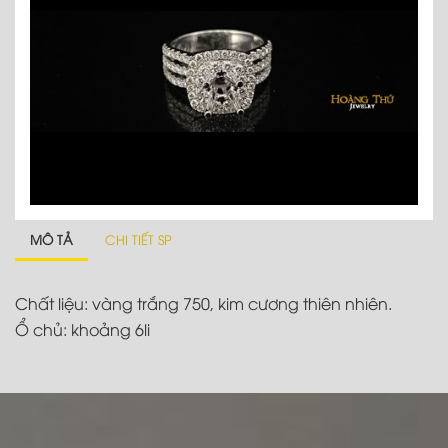
MÔ TẢ
CHI TIẾT SP
Chất liệu: vàng trắng 750, kim cương thiên nhiên.
Ổ chủ: khoảng 6li