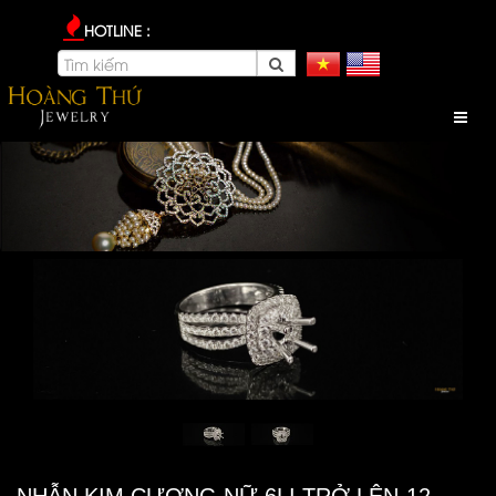
HOTLINE :
NHẪN KIM CƯƠNG NỮ 6LI TRỞ LÊN-12