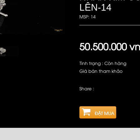
LÊN-14
MSP: 14
50.500.000 v
Tình trạng : Còn hàng
Giá bán tham khảo
Share :
ĐẶT MUA