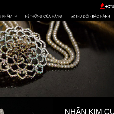
HOTLI
N PHẨM
HỆ THỐNG CỬA HÀNG
THU ĐỔI - BẢO HÀNH
NHẪN KIM C