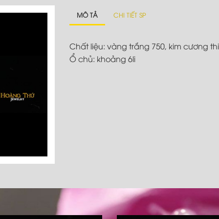
MÔ TẢ
CHI TIẾT SP
Chất liệu: vàng trắng 750, kim cương th
Ổ chủ: khoảng 6li