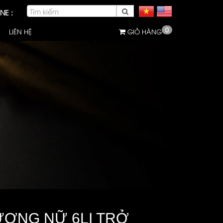
NE :
0
LIÊN HỆ
GIỎ HÀNG
ƯƠNG NỮ 6LI TRỞ