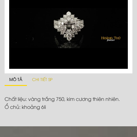
MÔ TẢ
CHI TIẾT SP
Chất liệu: vàng trắng 750, kim cương thiên nhiên.
Ổ chủ: khoảng 6li