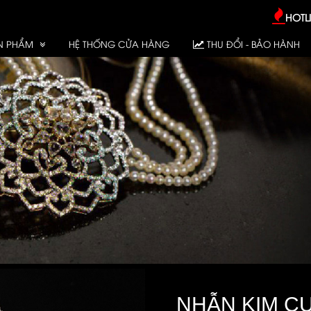
HOTLI
N PHẨM
HỆ THỐNG CỬA HÀNG
THU ĐỔI - BẢO HÀNH
NHẪN KIM CƯ