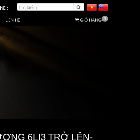
NE :
0
LIÊN HỆ
GIỎ HÀNG
ƠNG 6LI3 TRỞ LÊN-