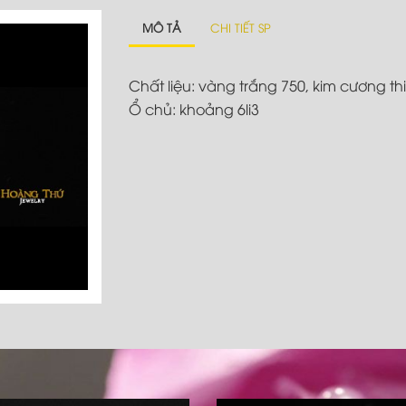
MÔ TẢ
CHI TIẾT SP
Chất liệu: vàng trắng 750, kim cương th
Ổ chủ: khoảng 6li3