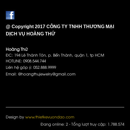
@ Copyright 2017 CÔNG TY TNHH THƯƠNG MẠI
DỊCH VỤ HOÀNG THỨ
Hoàng Thứ
ĐC: 194 Lê Thánh Tôn, p. Bến Thành, quận 1, tp HCM
HOTLINE: 0908.544.744
Liên hệ góp ý: 052.888.9999
Email: @hoangthujewelry@gmail.com
Design by
www.thietkevuondao.com
Đang online:
2
- Tổng lượt truy cập:
1.788.574