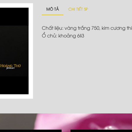
MÔ TẢ
CHI TIẾT SP
Chất liệu: vàng trắng 750, kim cương th
Ổ chủ: khoảng 6li3