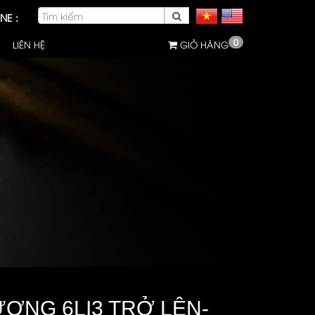
NE :
0
LIÊN HỆ
GIỎ HÀNG
ƠNG 6LI3 TRỞ LÊN-