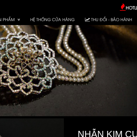
HOTLI
N PHẨM
HỆ THỐNG CỬA HÀNG
THU ĐỔI - BẢO HÀNH
NHẪN KIM CƯ