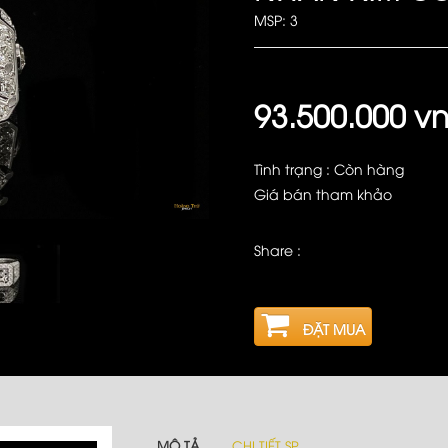
MSP: 3
93.500.000 v
Tình trạng : Còn hàng
Giá bán tham khảo
Share :
ĐẶT MUA
MÔ TẢ
CHI TIẾT SP