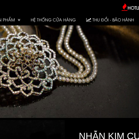
HOTLI
N PHẨM
HỆ THỐNG CỬA HÀNG
THU ĐỔI - BẢO HÀNH
NHẪN KIM CƯ