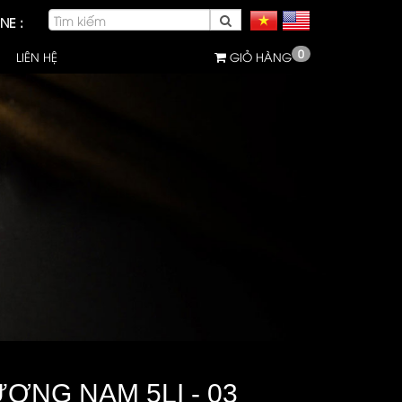
NE :
0
LIÊN HỆ
GIỎ HÀNG
ƠNG NAM 5LI - 03