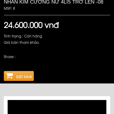
NHẪN KIM CƯƠNG NỮ 4LI5 TRỜ LÊN -08
MSP: 8
24.600.000 vnđ
Tình trạng : Còn hàng
Giá bán tham khảo
Share :
ĐẶT MUA