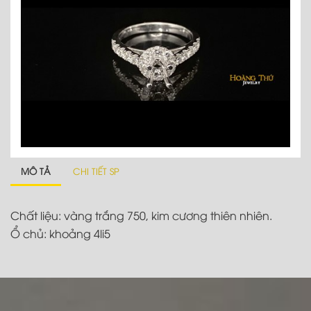
MÔ TẢ
CHI TIẾT SP
Chất liệu: vàng trắng 750, kim cương thiên nhiên.
Ổ chủ: khoảng 4li5