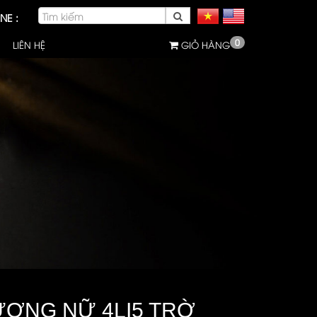
NE :
0
LIÊN HỆ
GIỎ HÀNG
ƯƠNG NỮ 4LI5 TRỜ