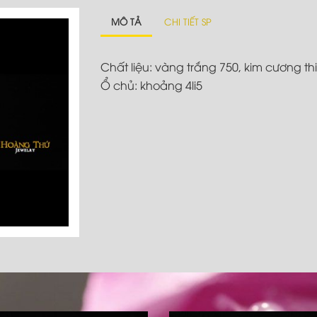
MÔ TẢ
CHI TIẾT SP
Chất liệu: vàng trắng 750, kim cương th
Ổ chủ: khoảng 4li5