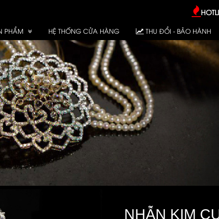
HOTLI
N PHẨM
HỆ THỐNG CỬA HÀNG
THU ĐỔI - BẢO HÀNH
NHẪN KIM C