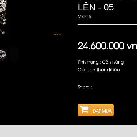
LÊN - 05
MSP: 5
24.600.000 v
Tình trạng : Còn hàng
Giá bán tham khảo
Share :
ĐẶT MUA