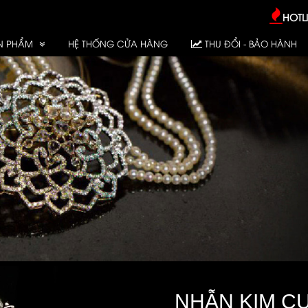
HOTLI
N PHẨM
HỆ THỐNG CỬA HÀNG
THU ĐỔI - BẢO HÀNH
NHẪN KIM C