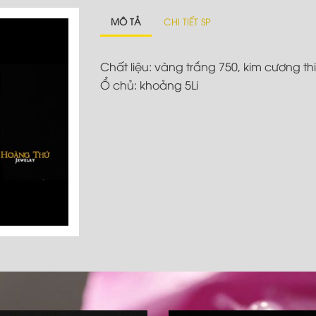
MÔ TẢ
CHI TIẾT SP
Chất liệu: vàng trắng 750, kim cương th
Ổ chủ: khoảng 5Li