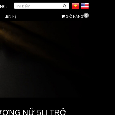
NE :
0
LIÊN HỆ
GIỎ HÀNG
ƯƠNG NỮ 5LI TRỞ