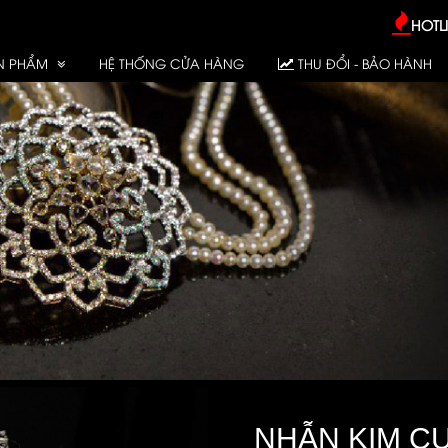
HOTLI
N PHẨM
HỆ THỐNG CỬA HÀNG
THU ĐỔI - BẢO HÀNH
NHẪN KIM C