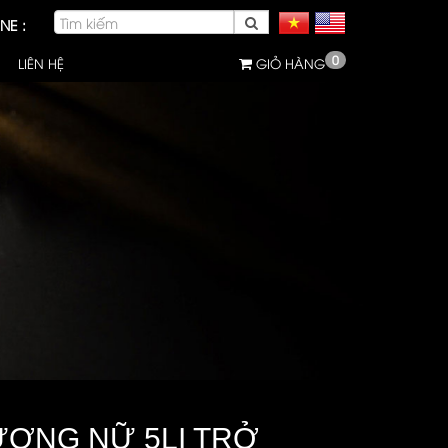
NE :
0
LIÊN HỆ
GIỎ HÀNG
ƯƠNG NỮ 5LI TRỞ