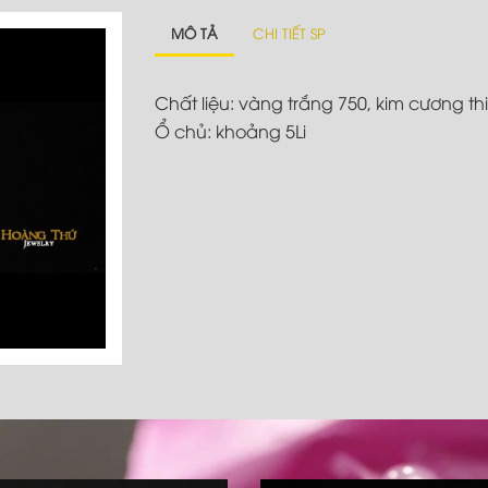
MÔ TẢ
CHI TIẾT SP
Chất liệu: vàng trắng 750, kim cương th
Ổ chủ: khoảng 5Li