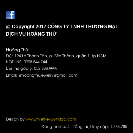
@ Copyright 2017 CÔNG TY TNHH THƯƠNG MẠI
DỊCH VỤ HOÀNG THỨ
Hoàng Thứ
ĐC: 194 Lê Thánh Tôn, p. Bến Thành, quận 1, tp HCM
HOTLINE: 0908.544.744
Liên hệ góp ý: 052.888.9999
Email: @hoangthujewelry@gmail.com
Design by
www.thietkevuondao.com
Đang online:
4
- Tổng lượt truy cập:
1.788.785