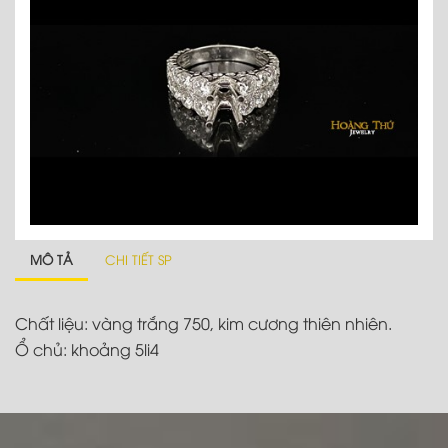
MÔ TẢ
CHI TIẾT SP
Chất liệu: vàng trắng 750, kim cương thiên nhiên.
Ổ chủ: khoảng 5li4